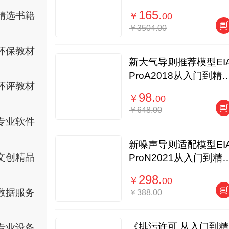
165.
精选书籍
￥
00
￥3504.00
环保教材
新大气导则推荐模型EI
ProA2018从入门到精
环评教材
线上课程
98.
￥
00
￥648.00
专业软件
新噪声导则适配模型EI
文创精品
ProN2021从入门到精
线上课程
298.
￥
00
数据服务
￥388.00
《排污许可 从入门到精
专业设备