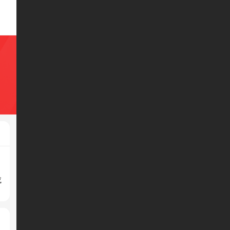
成
交易关闭